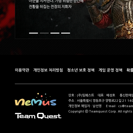
이용약관
개인정보 처리방침
청소년 보호 정책
게임 운영 정책
확률
상호 : (주)팀퀘스트 대표 : 배성호 통신판매업
주소 : 서울특별시 영등포구 양평로22길 21 14
개인정보 책임자 : 남선영 E-mail : cs@teamque
Copyright ⓒ Teamquest Corp. All rights