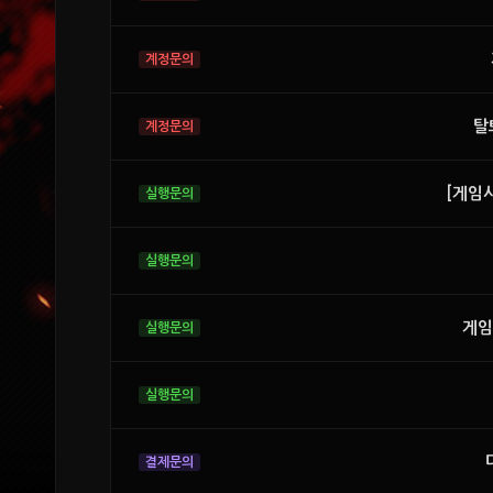
탈
[게임
게임