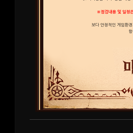
※점검내용 및 일정은
보다 안정적인 게임환경
항