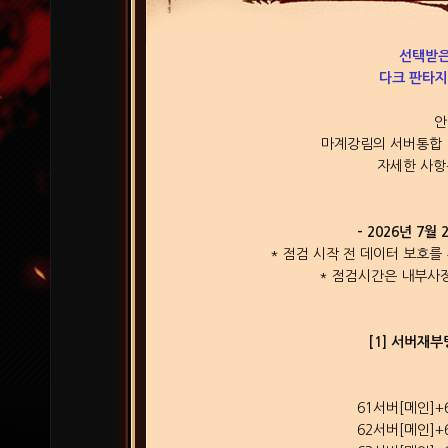
선택받은
다크 판타지
안
마계강림의 서버통합 
자세한 사항
- 2026년 7월 
* 점검 시작 전 데이터 보호
* 점검시간은 내부사정
[1] 서버재
61서버[메인]+
62서버[메인]+