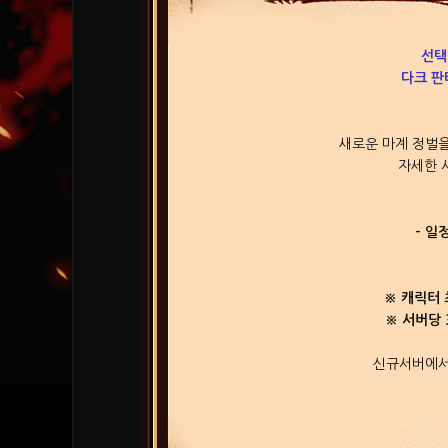
선택
다크 판
새로운 마계 정벌을
자세한 
- 일정
※ 캐릭터 
※ 서버당 
신규서버에서