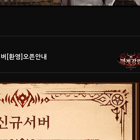
규서버[환영]오픈안내